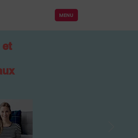
MENU
 et
aux