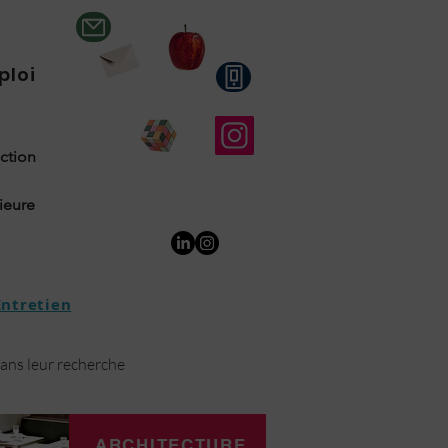
ploi
uction
rieure
Entretien
dans leur recherche
ARCHITECTURE