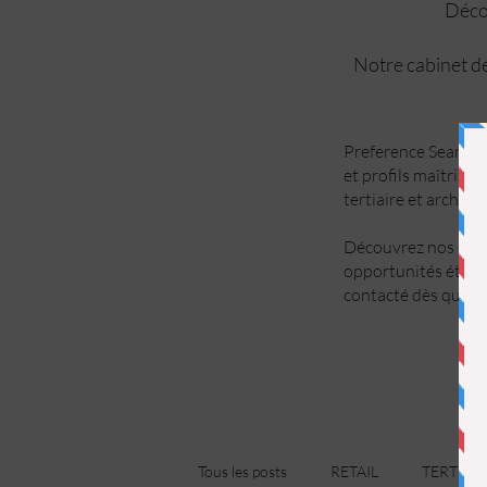
Décou
Notre cabinet de
Preference Search a
et profils maîtrise 
tertiaire et archite
Découvrez nos offre
opportunités étant
contacté dès qu’un 
Tous les posts
RETAIL
TERTIAIR