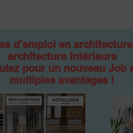
es d’emploi en architecture
architecture intérieure
ulez pour un nouveau Job 
multiples avantages !