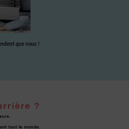
endent que vous !
rrière ?
eure.
vant tout le monde.