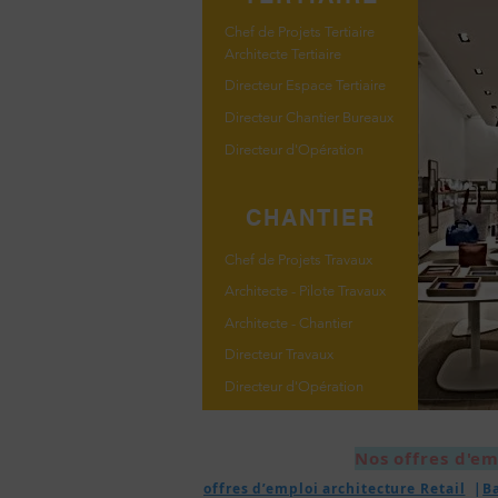
Chef de Projets Tertiaire
Architecte Tertiaire
Directeur Espace Tertiaire
Directeur Chantier Bureaux
Directeur d'Opération
CHANTIER
Chef de Projets Travaux
Architecte - Pilote Travaux
Architecte - Chantier
Directeur Travaux
Directeur d'Opération
Nos offres d'em
offres d’emploi architecture Retail
|
B