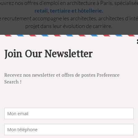
vrez nos offres d’emploi en architecture à Paris, spécialis
retail, tertiaire et hôtellerie.
 recrutement accompagne les architectes, architectes d’inté
projet dans leur évolution de carrière.
ccompagne les architectes, architectes d’intérieur, chefs de proje
d’œuvre dans leur recherche d’emploi en architecture, retail, hôtelle
cture intérieure.
s d’emploi en CDI, CDD à Paris, en Île-de-France et partout en Fr
 confidentielles, vous pouvez également déposer une candidature 
poste correspond à votre profil.
POSTULEZ
E
LUXE
RESTAURATION
ARCHITECTURE D'INTERIEU