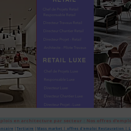
Chef de Projets Retail
Responsable Retail
Directeur Travaux Retail
Directeur Chantier Retail
Directeur Projet - Retail
Architecte - Pilote Travaux
RETAIL LUXE
Chef de Projets Luxe
Responsable Luxe
Directeur Luxe
Directeur Chantier Luxe
Directeur Projet - Luxe
plois en architecture par secteur : Nos offres d’emplo
ancaire
|
Tertiaire
|
Mass market | offres d'emploi Restauration |
L