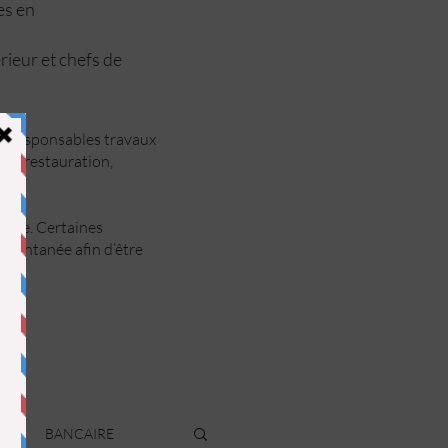
ées en
rieur et chefs de
ts, responsables travaux
rie, restauration,
ance. Certaines
spontanée afin d’être
R
BANCAIRE