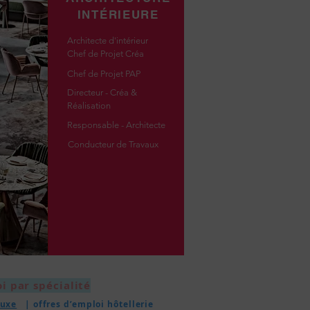
INTÉRIEURE
Architecte d'intérieur
Chef de Projet Créa
Chef de Projet PAP
Directeur - Créa &
Réalisation
Responsable - Architecte
Conducteur de Travaux
i par spécialité
uxe
| offres d’emploi hôtellerie