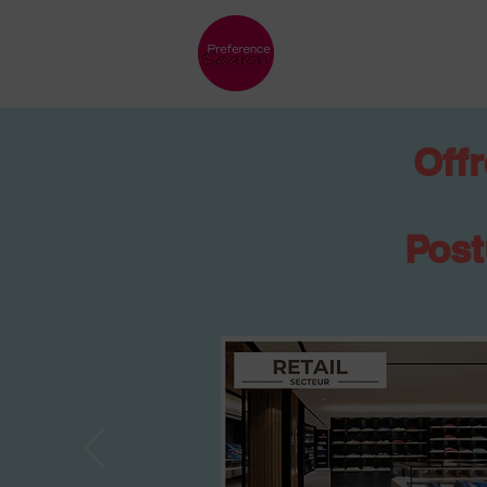
Offr
Post