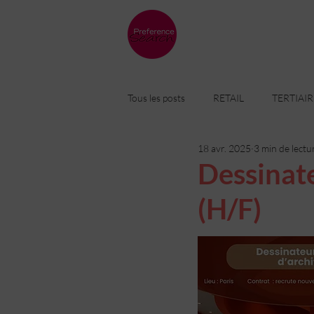
Tous les posts
RETAIL
TERTIAIR
18 avr. 2025
3 min de lectu
CONSTRUCTION
ARCHITEC
Dessinate
(H/F)
PLANNIFICATION
MOBILIER
CHANTIER
MASS MARKET