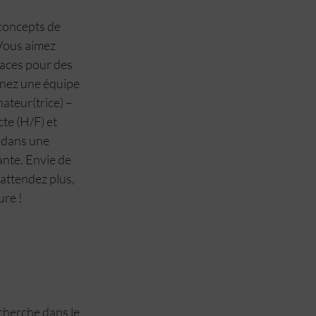
concepts de 
 Vous aimez 
aces pour des 
nts des espaces
gnez une équipe 
teur(trice) – 
te (H/F) et 
dans une 
nte. Envie de 
attendez plus, 
re !
cherche dans le 