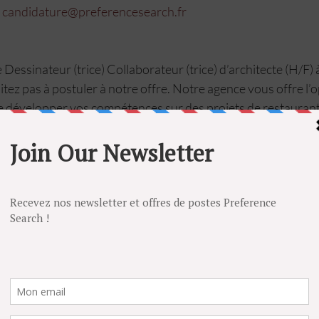
 
candidature@preferencesearch.fr
 Dessinateur (trice) Collaborateur (trice) d’architecte (H/F) à
sitez pas à postuler à notre offre. Notre agence vous offre l’
de développer vos compétences sur des projets de restaurant
fres d'emploi en architecture retail sur notre site internet :
esearch.fr/offre-demploi-architecte-paris
ce
#recrutement
#architectedinterieur
#paris
#cdi
#architec
cte
#espaces
#aps
#apd
#creation
#plans
#realisation
#cons
clés
 :
 Dessinateur(trice) – Collaborateur(trice) d'Architecte (H/F
dence RH
:
 CDI