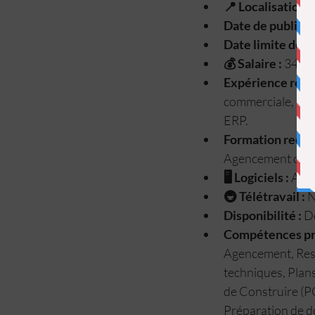
📍 Localisation / 
Date de publicat
Date limite de c
💰 Salaire :
 34 K€
Expérience requi
commerciale, ret
ERP.
Formation requis
Agencement ou D
🖥 Logiciels :
 Aut
🚇 Télétravail :
 
Disponibilité :
 D
Compétences pri
Agencement, Rest
techniques, Plan
de Construire (PC
Préparation de 