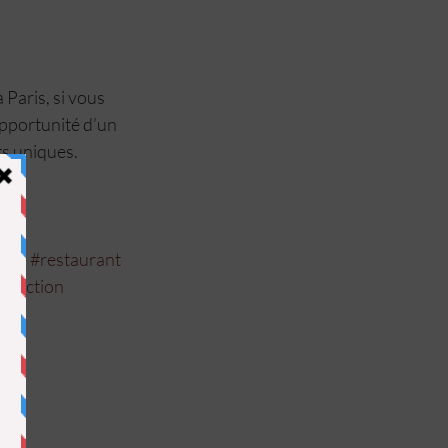
 Paris, si vous 
opportunité d’un 
s uniques. 
 
ture
#restaurant
truction
)