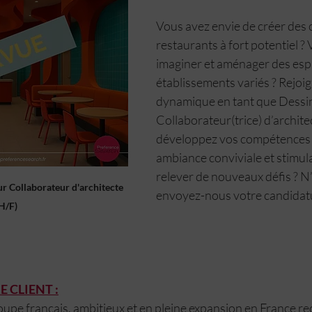
CHEF DE PROJETS
ASSISTANT DE GESTION
Vous avez envie de créer des 
restaurants à fort potentiel ?
imaginer et aménager des esp
ION
LOGEMENT
PLANNEUR STRATÉGIQUE
Amenageme
établissements variés ? Rejoi
dynamique en tant que Dessina
Collaborateur(trice) d’architec
développez vos compétences 
ambiance conviviale et stimula
relever de nouveaux défis ? N’
r Collaborateur d'architecte 
envoyez-nous votre candidatu
H/F)
 CLIENT :
oupe français, ambitieux et en pleine expansion en France re