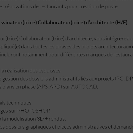
et rénovations de restaurants pour création de poste :
ssinateur(trice) Collaborateur(trice) d’architecte (H/F)
r(trice) Collaborateur(trice) d’architecte, vous intégrerez 
liqué(e) dans toutes les phases des projets architecturaux de
incluront notamment pour différentes marques de restauran
 la réalisation des esquisses 
 La gestion des dossiers administratifs liés aux projets (PC, DP,
 des plans en phase (APS, APD) sur AUTOCAD,
tails techniques
images sur PHOTOSHOP, 
n à la modélisation 3D + rendus, 