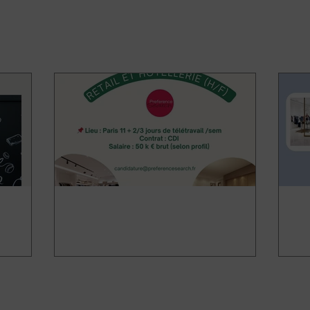
Chargé(e) de projets Lighting
Chef
(H/F)
trav
 Projets
Chef de projets études et
Ar
1h de
conception Retail et Hôtellerie
co
(H/F)
d’
oiement
Agence d’architecture créative spécialisée
Arc
en CDI à
en hôtellerie premium recrute un Chef de
CDI