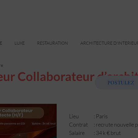
E
LUXE
RESTAURATION
ARCHITECTURE D'INTERIEU
re
TE
INGÉNIEUR
MANAGEMENT
GESTION DE PROJETS
ur Collaborateur d’archi
POSTULEZ
OFFICE MANAGER
BUSINESS MANAGER
LOGISTIQUE
Lieu 		: Paris
DESSINATEUR
DESIGN D'ESPACES
AGENCEMENT
Contrat 	: recrute nouv
Salaire 	: 34 k € brut