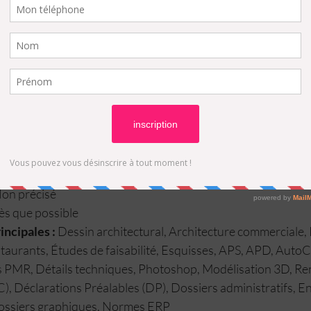
Lieu de travail :
 Paris, France
ion :
 18/04/2025
andidature :
 18/05/2025
 brut par an
se :
 Expérience impérative en tant que dessinateur(trice) en
ail ou agencement. Bonne connaissance des lots techniques 
e :
 Bac Collaborateur d'Architecte, BTS Collaborateur d'Arc
essinateur en architecture
oCAD, Photoshop, logiciel de modélisation 3D (un plus)
Non précisé
ès que possible
ncipales :
 Dessin architectural, Architecture commerciale, R
aurants, Études de faisabilité, Esquisses, APS, APD, AutoC
s PMR, Détails techniques, Photoshop, Modélisation 3D, Re
), Déclarations Préalables (DP), Dossiers administratifs, En
dossiers graphiques, Normes ERP