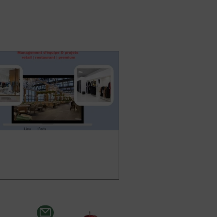
 de projets conception &
aux (H/F)
chitecte Chef de projets retail
nception et chantier | Manager
équipe (H/F)
hitecte Chef de Projet Retail (H/F) –
 – Paris. Rejoignez une agence