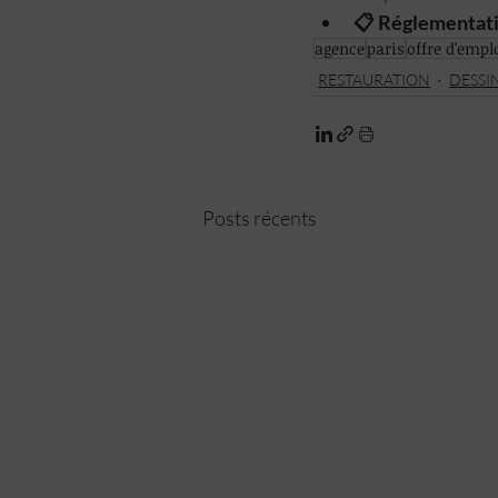
📋 Réglementati
agence
paris
offre d'empl
RESTAURATION
DESSI
Posts récents