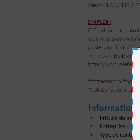
Alexia BLANCHARD :
EMPLOI :
Offre d’emploi : Job de
êtes intéressé(e) n’hé
poste stimulant afin 
Retrouvez toutes nos of
https://www.preferenc
#offredemploi
#agen
#collaborateurarchite
Informations 
Intitulé du poste
Entreprise :
 Evi
Type de contrat 