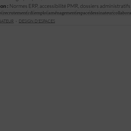
on :
 Normes ERP, accessibilité PMR, dossiers administratifs
oi
recrutement
cdi
emploi
aménagement
espace
dessinateur
collabora
NATEUR
DESIGN D'ESPACES