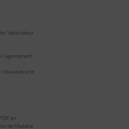
il / agencement. 
PDF, en 
ntion de Madame 