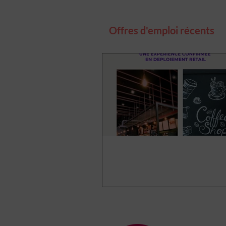
Offres d'emploi récents
Architecte d’intérieur – chef
de projets retail & accessoires
(H/F)
Devenez Architecte Chef de
Déploiement Retail (H/F) à 
Toulouse
Architecte chef de projets dépl
retail Nouvelle Aquitaine (H/F) 