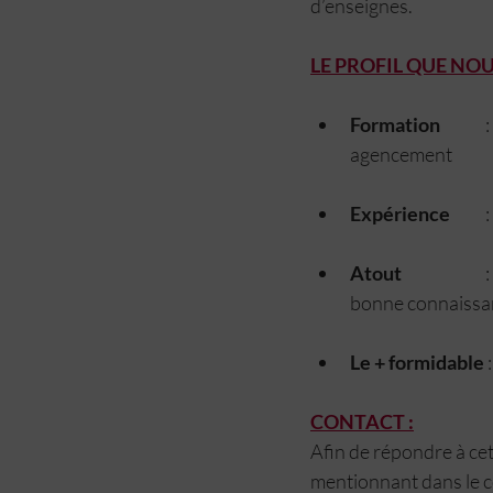
d’enseignes.
LE PROFIL QUE NO
Formation 
	 : Diplôme Bac collaborateur ou BTS Collaborateur d’architecte / dessinateur 
agencement
Expérience
 
Atout 	
	 : Votre rigueur et votre esprit d’analyse constituent une force. Vous avez une 
bonne connaissan
Le + formidable
 
CONTACT :
Afin de répondre à ce
mentionnant dans le c