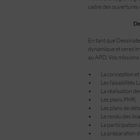
cadre des ouvertures 
De
En tant que Dessinateu
dynamique et serez imp
au APD. Vos missions 
•	La conception et
•	Les faisabilités
•	La réalisation
•	Les plans PMR,
•	Les plans de dé
•	Le rendu des 
•	La participatio
•	La préparation des dossiers graphiques et pièces administratives et demandes de permis et 