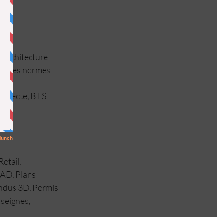
 architecture 
et des normes 
hitecte, BTS 
etail, 
AD, Plans 
ndus 3D, Permis 
seignes, 