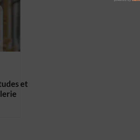
RESTAURANTS (H/F)
tudes et
lerie