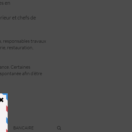
ées en
rieur et chefs de
ts, responsables travaux
rie, restauration,
ance. Certaines
spontanée afin d’être
R
BANCAIRE