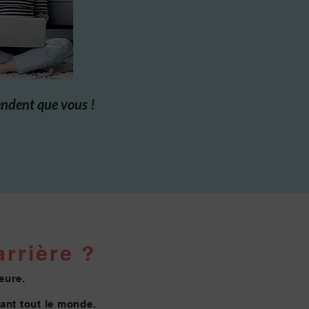
endent que vous !
rrière ?
eure.
vant tout le monde.