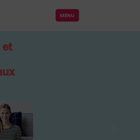
MENU
 et
aux