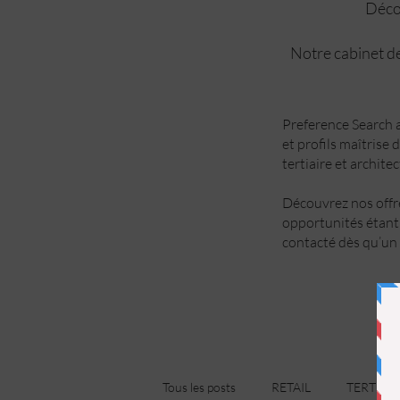
Décou
Notre cabinet de
Preference Search a
et profils maîtrise 
tertiaire et archite
Découvrez nos offre
opportunités étant
contacté dès qu’un 
Tous les posts
RETAIL
TERTIAIR