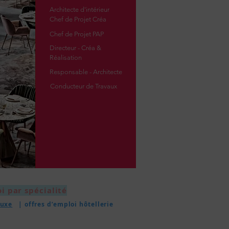
Architecte d'intérieur
Chef de Projet Créa
Chef de Projet PAP
Directeur - Créa &
Réalisation
Responsable - Architecte
Conducteur de Travaux
i par spécialité
uxe
| offres d’emploi hôtellerie