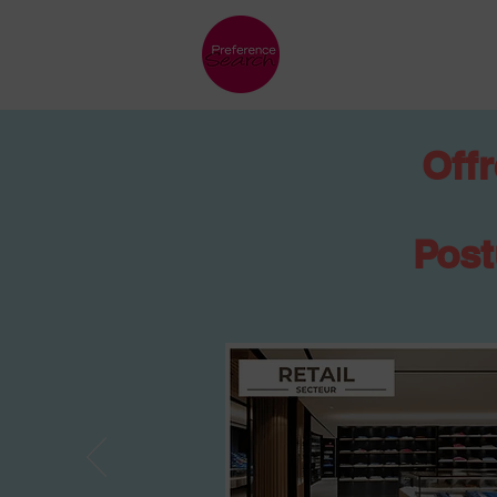
Offr
Post