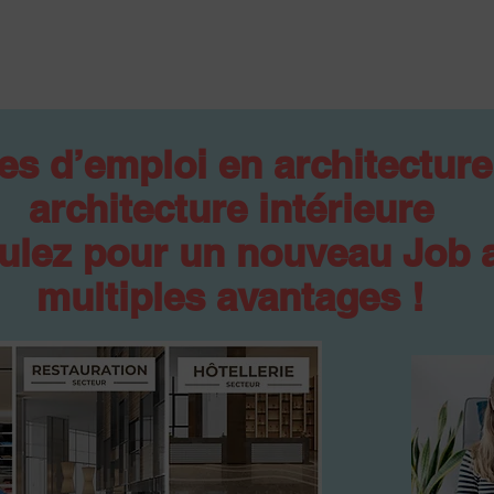
es d’emploi en architecture
architecture intérieure
ulez pour un nouveau Job 
multiples avantages !