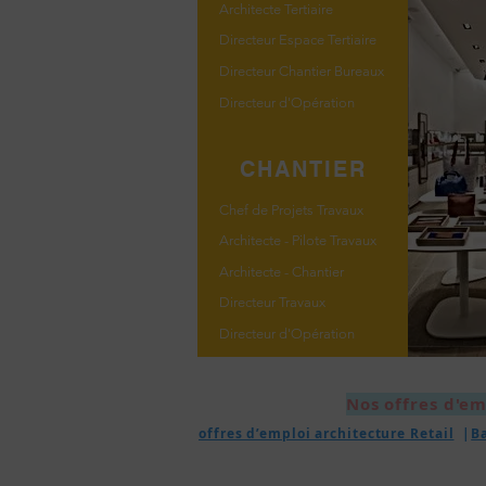
Architecte Tertiaire
Directeur Espace Tertiaire
Directeur Chantier Bureaux
Directeur d'Opération
CHANTIER
Chef de Projets Travaux
Architecte - Pilote Travaux
Architecte - Chantier
Directeur Travaux
Directeur d'Opération
Nos offres d'em
offres d’emploi architecture Retail
|
B