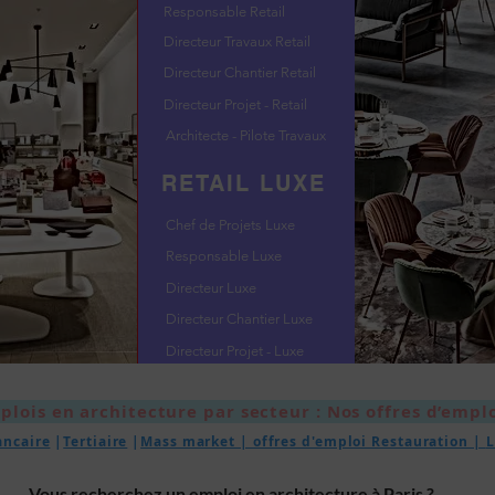
Responsable Retail
Directeur Travaux Retail
Directeur Chantier Retail
Directeur Projet - Retail
Architecte - Pilote Travaux
RETAIL LUXE
Chef de Projets Luxe
Responsable Luxe
Directeur Luxe
Directeur Chantier Luxe
Directeur Projet - Luxe
plois en architecture par secteur : Nos offres d’emplo
ancaire
|
Tertiaire
|
Mass market | offres d'emploi Restauration |
L
Vous recherchez un emploi en architecture à Paris ?