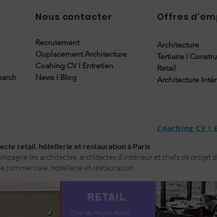
Nous contacter
Offres d'em
Recrutement
Architecture
Ouplacement Architecture
Tertiaire I Constr
Coahing CV I Entretien
Retail
earch
News I Blog
Architecture Inté
Coaching CV I 
cte retail, hôtellerie et restauration à Paris
pagne les architectes, architectes d’intérieur et chefs de projet 
e commerciale, hôtellerie et restauration.
RETAIL
Chef de Projets Retail