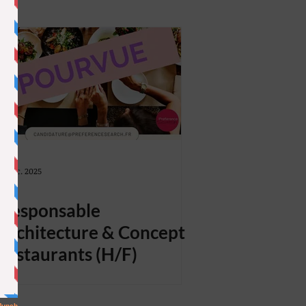
ARCHITECTURE
BOUTIQUES
17 déc. 2025
Responsable
architecture & Concept
restaurants (H/F)
nts des espaces