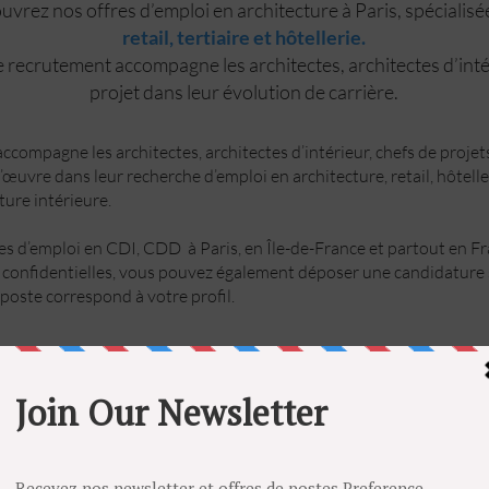
vrez nos offres d’emploi en architecture à Paris, spécialis
retail, tertiaire et hôtellerie.
 recrutement accompagne les architectes, architectes d’inté
projet dans leur évolution de carrière.
ccompagne les architectes, architectes d’intérieur, chefs de proje
d’œuvre dans leur recherche d’emploi en architecture, retail, hôtelle
cture intérieure.
s d’emploi en CDI, CDD à Paris, en Île-de-France et partout en Fr
 confidentielles, vous pouvez également déposer une candidature 
poste correspond à votre profil.
POSTULEZ
E
LUXE
RESTAURATION
ARCHITECTURE D'INTERIEU