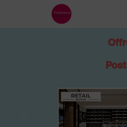
Offr
Post