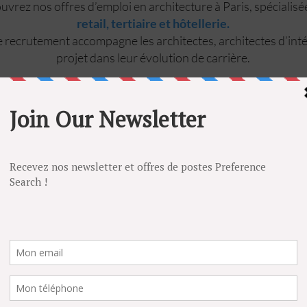
vrez nos offres d’emploi en architecture à Paris, spécialis
retail, tertiaire et hôtellerie.
 recrutement accompagne les architectes, architectes d’inté
projet dans leur évolution de carrière.
ccompagne les architectes, architectes d’intérieur, chefs de proje
d’œuvre dans leur recherche d’emploi en architecture, retail, hôtelle
cture intérieure.
s d’emploi en CDI, CDD à Paris, en Île-de-France et partout en Fr
 confidentielles, vous pouvez également déposer une candidature 
poste correspond à votre profil.
POSTULEZ
E
LUXE
RESTAURATION
ARCHITECTURE D'INTERIEU