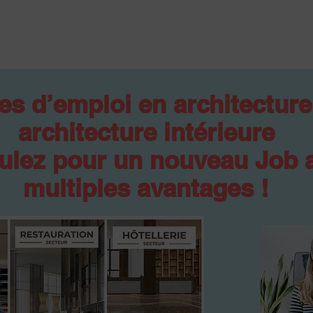
es d’emploi en architecture
architecture intérieure
ulez pour un nouveau Job 
multiples avantages !