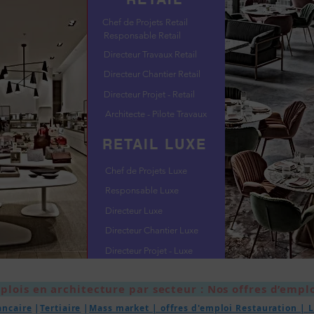
Chef de Projets Retail
Responsable Retail
Directeur Travaux Retail
Directeur Chantier Retail
Directeur Projet - Retail
Architecte - Pilote Travaux
RETAIL LUXE
Chef de Projets Luxe
Responsable Luxe
Directeur Luxe
Directeur Chantier Luxe
Directeur Projet - Luxe
plois en architecture par secteur : Nos offres d’emplo
ancaire
|
Tertiaire
|
Mass market | offres d'emploi Restauration |
L