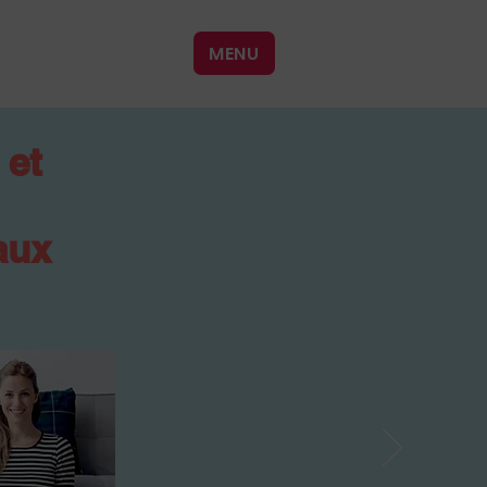
MENU
 et
aux