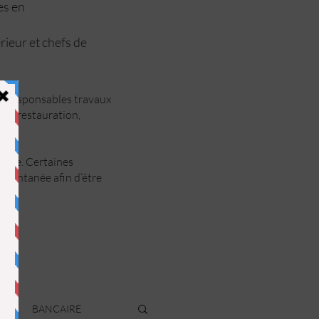
ées en
rieur et chefs de
ts, responsables travaux
rie, restauration,
ance. Certaines
spontanée afin d’être
R
BANCAIRE