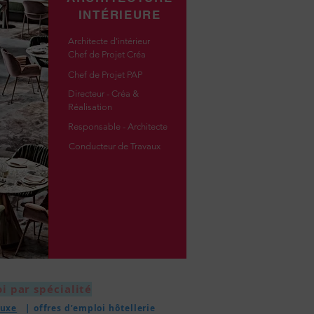
INTÉRIEURE
Architecte d'intérieur
Chef de Projet Créa
Chef de Projet PAP
Directeur - Créa &
Réalisation
Responsable - Architecte
Conducteur de Travaux
i par spécialité
uxe
| offres d’emploi hôtellerie