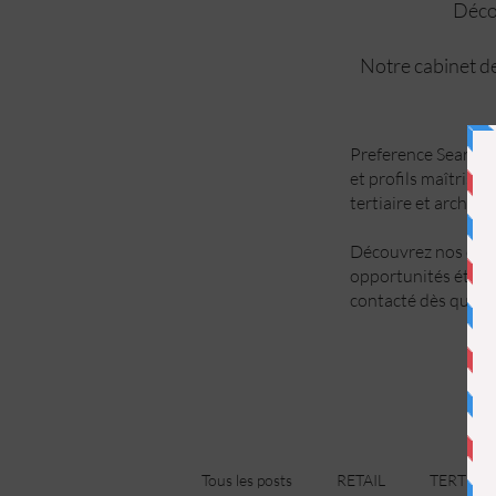
Décou
Notre cabinet de
Preference Search a
et profils maîtrise 
tertiaire et archite
Découvrez nos offre
opportunités étant
contacté dès qu’un 
Tous les posts
RETAIL
TERTIAIR