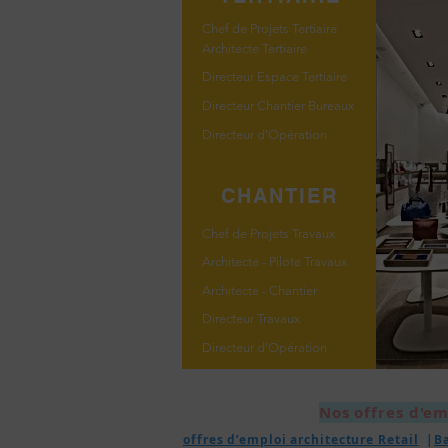
Chef de Projets Tertiaire
Architecte Tertiaire
Directeur Espace Tertiaire
Directeur Chantier Bureaux
Directeur d'Opération
CHANTIER
Chef de Projets Travaux
Architecte - Pilote Travaux
Architecte - Chantier
Directeur Travaux
Directeur d'Opération
Nos offres d'em
offres d’emploi architecture Retail
|
B