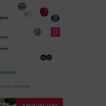
ploi
uction
rieure
Entretien
dans leur recherche
ARCHITECTURE