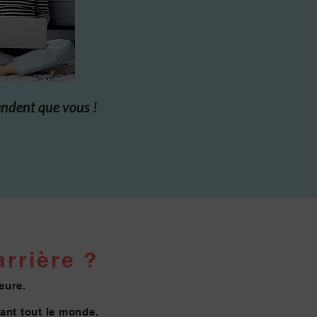
endent que vous !
rrière ?
eure.
vant tout le monde.