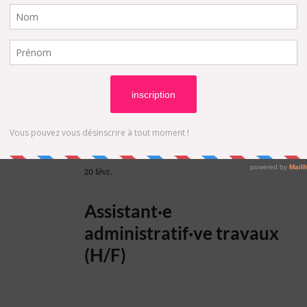
TE
INGÉNIEUR
MANAGEMENT
GESTION DE PROJETS
OFFICE MANAGER
BUSINESS MANAGER
LOGISTIQUE
DESSINATEUR
DESIGN D'ESPACES
AGENCEMENT
20 févr.
Assistant·e
CHEF DE PROJETS
ASSISTANT DE GESTION
administratif·ve travaux
(H/F)
ION
LOGEMENT
PLANNEUR STRATÉGIQUE
Amenageme