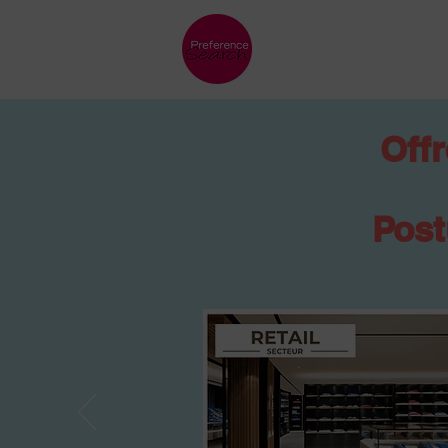
Offr
Post