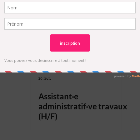
TE
INGÉNIEUR
MANAGEMENT
GESTION DE PROJETS
OFFICE MANAGER
BUSINESS MANAGER
LOGISTIQUE
DESSINATEUR
DESIGN D'ESPACES
AGENCEMENT
20 févr.
Assistant·e
CHEF DE PROJETS
ASSISTANT DE GESTION
administratif·ve travaux
(H/F)
ION
LOGEMENT
PLANNEUR STRATÉGIQUE
Amenageme