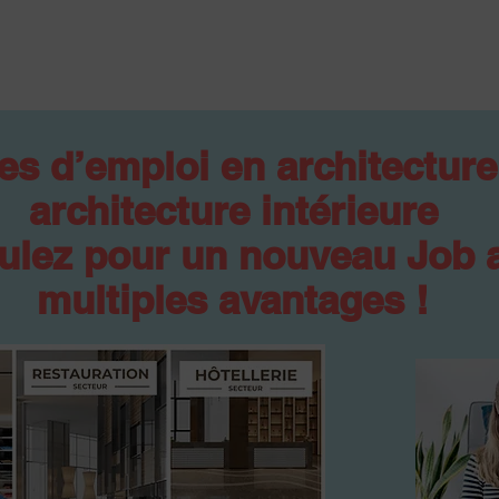
es d’emploi en architecture
architecture intérieure
ulez pour un nouveau Job 
multiples avantages !