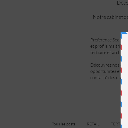
Décou
Notre cabinet de
Preference Search a
et profils maîtrise 
tertiaire et archite
Découvrez nos offre
opportunités étant
contacté dès qu’un 
Tous les posts
RETAIL
TERTIAIR