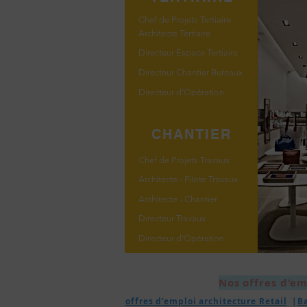
Chef de Projets Tertiaire
Architecte Tertiaire
Directeur Espace Tertiaire
Directeur Chantier Bureaux
Directeur d'Opération
CHANTIER
Chef de Projets Travaux
Architecte - Pilote Travaux
Architecte - Chantier
Directeur Travaux
Directeur d'Opération
Nos offres d'em
offres d’emploi architecture Retail
|
B