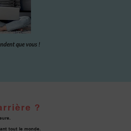
endent que vous !
rrière ?
eure.
vant tout le monde.