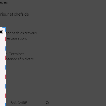
ées en
rieur et chefs de
ts, responsables travaux
rie, restauration,
ance. Certaines
spontanée afin d’être
R
BANCAIRE