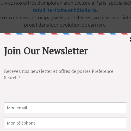
vrez nos offres d’emploi en architecture à Paris, spécialis
retail, tertiaire et hôtellerie.
 recrutement accompagne les architectes, architectes d’inté
projet dans leur évolution de carrière.
ccompagne les architectes, architectes d’intérieur, chefs de proje
d’œuvre dans leur recherche d’emploi en architecture, retail, hôtelle
cture intérieure.
s d’emploi en CDI, CDD à Paris, en Île-de-France et partout en Fr
 confidentielles, vous pouvez également déposer une candidature 
poste correspond à votre profil.
POSTULEZ
E
LUXE
RESTAURATION
ARCHITECTURE D'INTERIEU