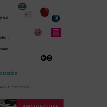
ploi
uction
rieure
Entretien
dans leur recherche
ARCHITECTURE