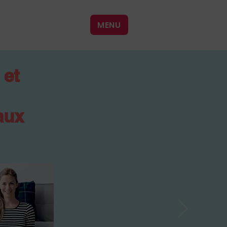
MENU
 et
aux