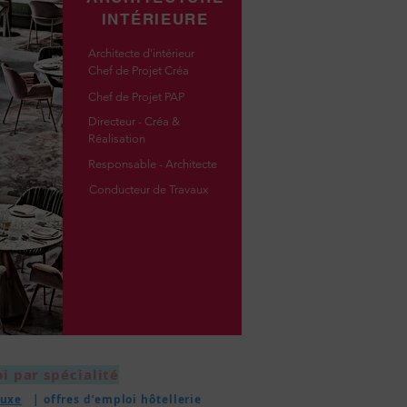
INTÉRIEURE
Architecte d'intérieur
Chef de Projet Créa
Chef de Projet PAP
Directeur - Créa &
Réalisation
Responsable - Architecte
Conducteur de Travaux
i par spécialité
uxe
| offres d’emploi hôtellerie