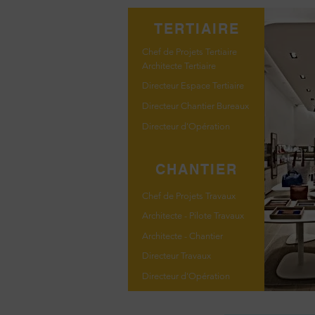
TERTIAIRE
Chef de Projets Tertiaire
Architecte Tertiaire
Directeur Espace Tertiaire
Directeur Chantier Bureaux
Directeur d'Opération
CHANTIER
Chef de Projets Travaux
Architecte - Pilote Travaux
Architecte - Chantier
Directeur Travaux
Directeur d'Opération