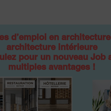
es d’emploi en architecture
architecture intérieure
ulez pour un nouveau Job 
multiples avantages !