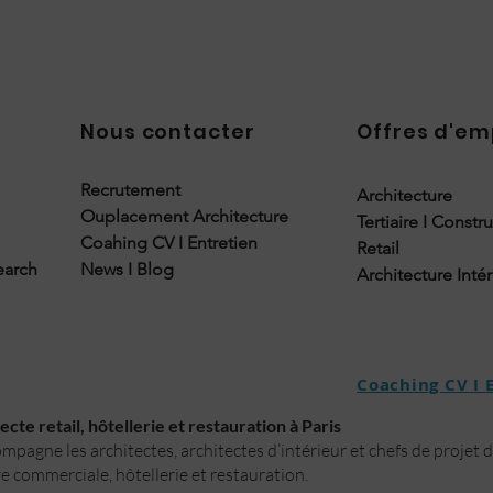
Nous contacter
Offres d'em
Recrutement
Architecture
Ouplacement Architecture
Tertiaire I Constr
Coahing CV I Entretien
Retail
earch
News I Blog
Architecture Inté
Coaching CV I 
cte retail, hôtellerie et restauration à Paris
pagne les architectes, architectes d’intérieur et chefs de projet 
e commerciale, hôtellerie et restauration.