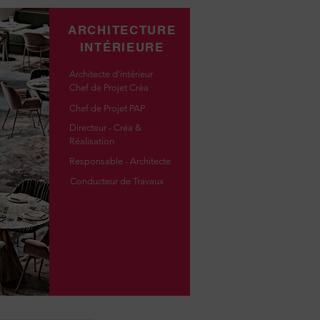
ARCHITECTURE
INTÉRIEURE
Architecte d'intérieur
Chef de Projet Créa
Chef de Projet PAP
Directeur - Créa &
Réalisation
Responsable - Architecte
Conducteur de Travaux