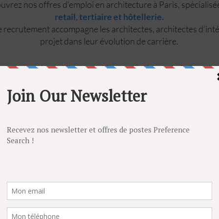
vrez nos offres d’emploi en architecture à Paris, spécialis
retail, tertiaire et hôtellerie.
 recrutement accompagne les architectes, architectes d’inté
projet dans leur évolution de carrière.
ccompagne les architectes, architectes d’intérieur, chefs de proje
d’œuvre dans leur recherche d’emploi en architecture, retail, hôtelle
cture intérieure.
s d’emploi en CDI, CDD à Paris, en Île-de-France et partout en Fr
 confidentielles, vous pouvez également déposer une candidature 
poste correspond à votre profil.
POSTULEZ
E
LUXE
RESTAURATION
ARCHITECTURE D'INTERIEU