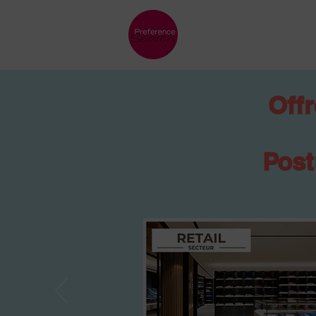
Offr
Post