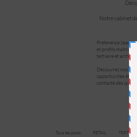
Décou
Notre cabinet de
Preference Search a
et profils maîtrise 
tertiaire et archite
Découvrez nos offre
opportunités étant
contacté dès qu’un 
Tous les posts
RETAIL
TERTIAIR