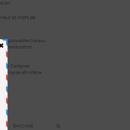
ées en
rieur et chefs de
ts, responsables travaux
rie, restauration,
ance. Certaines
spontanée afin d’être
R
BANCAIRE