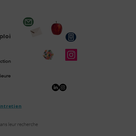
ploi
uction
rieure
Entretien
dans leur recherche