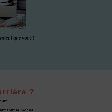
endent que vous !
rrière ?
eure.
vant tout le monde.