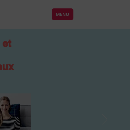
MENU
 et
aux