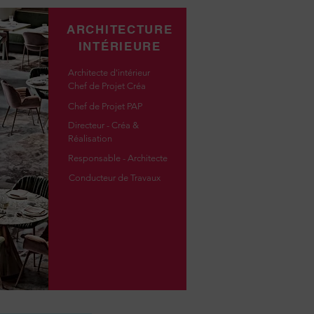
ARCHITECTURE
INTÉRIEURE
Architecte d'intérieur
Chef de Projet Créa
Chef de Projet PAP
Directeur - Créa &
Réalisation
Responsable - Architecte
Conducteur de Travaux