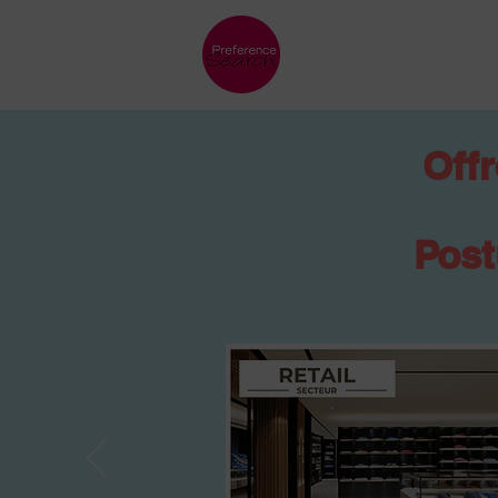
Offr
Post