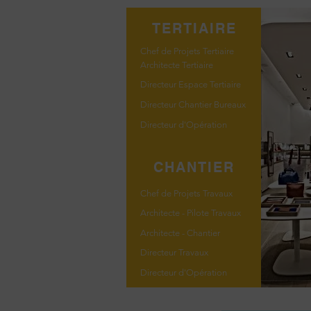
TERTIAIRE
Chef de Projets Tertiaire
Architecte Tertiaire
Directeur Espace Tertiaire
Directeur Chantier Bureaux
Directeur d'Opération
CHANTIER
Chef de Projets Travaux
Architecte - Pilote Travaux
Architecte - Chantier
Directeur Travaux
Directeur d'Opération