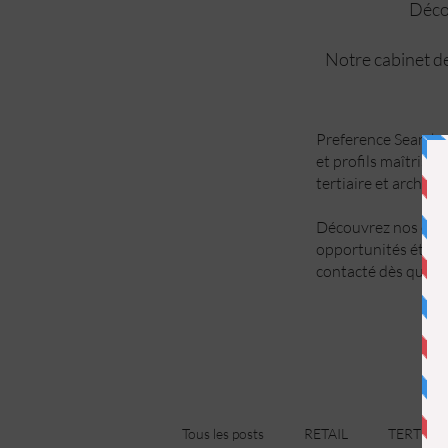
Décou
Notre cabinet de
Preference Search a
et profils maîtrise 
tertiaire et archite
Découvrez nos offre
opportunités étant
contacté dès qu’un 
Tous les posts
RETAIL
TERTIAIR