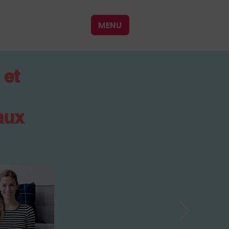
MENU
 et
aux