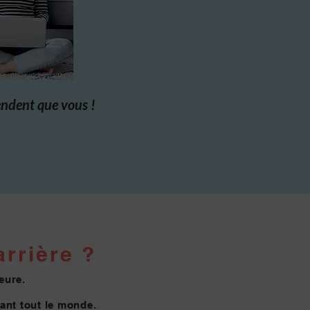
endent que vous !
rrière ?
eure.
vant tout le monde.