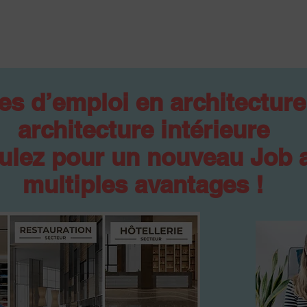
es d’emploi en architecture
architecture intérieure
ulez pour un nouveau Job 
multiples avantages !