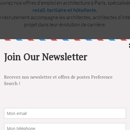
vrez nos offres d’emploi en architecture à Paris, spécialis
retail, tertiaire et hôtellerie.
 recrutement accompagne les architectes, architectes d’inté
projet dans leur évolution de carrière.
ccompagne les architectes, architectes d’intérieur, chefs de proje
d’œuvre dans leur recherche d’emploi en architecture, retail, hôtelle
cture intérieure.
s d’emploi en CDI, CDD à Paris, en Île-de-France et partout en Fr
 confidentielles, vous pouvez également déposer une candidature 
poste correspond à votre profil.
POSTULEZ
E
LUXE
RESTAURATION
ARCHITECTURE D'INTERIEU