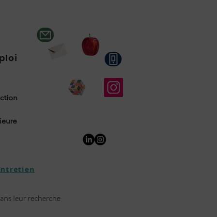
ploi
uction
rieure
Entretien
dans leur recherche