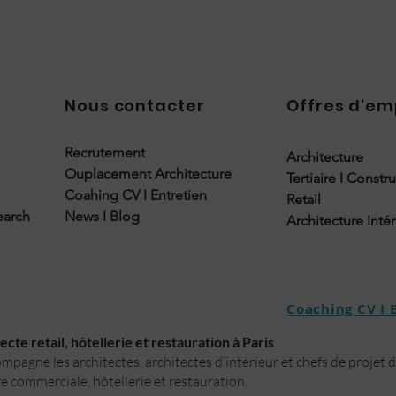
Nous contacter
Offres d'em
Recrutement
Architecture
Ouplacement Architecture
Tertiaire I Constr
Coahing CV I Entretien
Retail
earch
News I Blog
Architecture Inté
Coaching CV I 
cte retail, hôtellerie et restauration à Paris
pagne les architectes, architectes d’intérieur et chefs de projet 
e commerciale, hôtellerie et restauration.