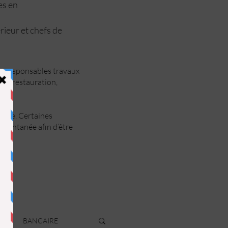
ées en
rieur et chefs de
ts, responsables travaux
rie, restauration,
ance. Certaines
spontanée afin d’être
R
BANCAIRE