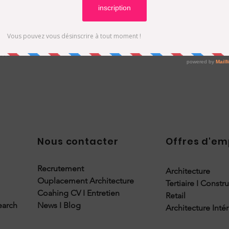
ews
Nous contacter
Offres d'em
Recrutement
Architecture
Ouplacement Architecture
Tertiaire I Constr
Coahing CV I Entretien
Retail
earch
News I Blog
Architecture Inté