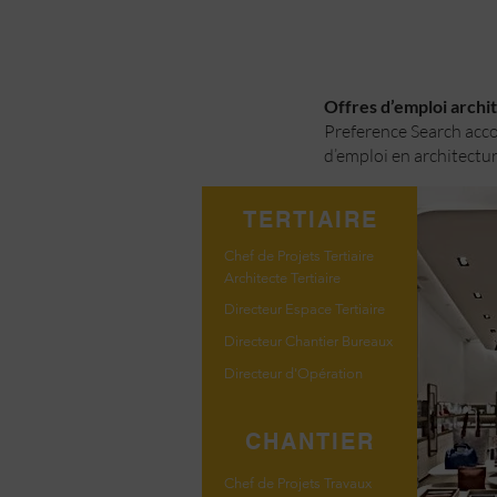
Offres d’emploi archite
Preference Search accom
d’emploi en architectur
TERTIAIRE
Chef de Projets Tertiaire
Architecte Tertiaire
Directeur Espace Tertiaire
Directeur Chantier Bureaux
Directeur d'Opération
CHANTIER
Chef de Projets Travaux