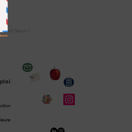
Next News >
ploi
uction
rieure