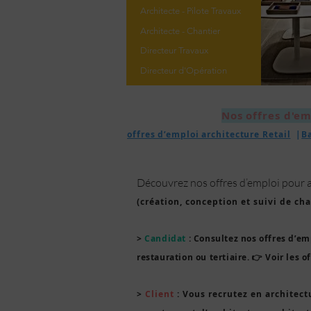
Architecte - Pilote Travaux
Architecte - Chantier
Directeur Travaux
Directeur d'Opération
Nos offres d'em
offres d’emploi architecture Retail
|
B
Découvrez nos offres d’emploi pour arc
(création, conception et suivi de ch
>
Candidat
: Consultez nos offres d’emp
restauration ou tertiaire. 👉 Voir les o
>
Client
:
Vous recrutez en architect