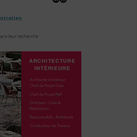
Entretien
dans leur recherche
ARCHITECTURE
INTÉRIEURE
Architecte d'intérieur
Chef de Projet Créa
Chef de Projet PAP
Directeur - Créa &
Réalisation
Responsable - Architecte
Conducteur de Travaux