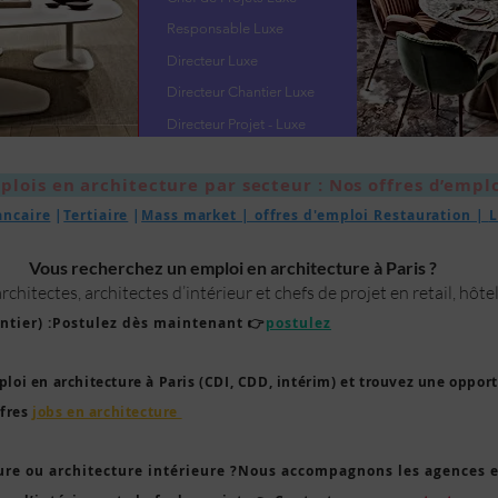
Responsable Luxe
Directeur Luxe
Directeur Chantier Luxe
Directeur Projet - Luxe
plois en architecture par secteur : Nos offres d’emplo
ancaire
|
Tertiaire
|
Mass market | offres d'emploi Restauration |
L
Vous recherchez un emploi en architecture à Paris ?
hitectes, architectes d’intérieur et chefs de projet en retail, hôtel
antier) :Postulez dès maintenant 👉
postulez
loi en architecture à Paris (CDI, CDD, intérim) et trouvez une opportu
ffres
jobs en architecture
ure ou architecture intérieure ?
Nous accompagnons les agences et