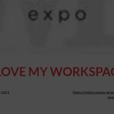
 LOVE MY WORKSPA
https://visitor.weyou-gr
e 2021
exp