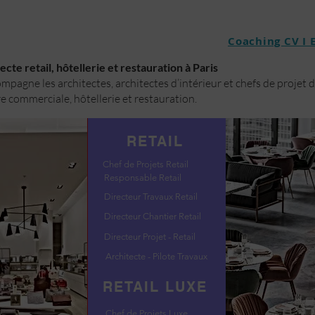
Coaching CV I 
cte retail, hôtellerie et restauration à Paris
pagne les architectes, architectes d’intérieur et chefs de projet 
e commerciale, hôtellerie et restauration.
RETAIL
Chef de Projets Retail
Responsable Retail
Directeur Travaux Retail
Directeur Chantier Retail
Directeur Projet - Retail
Architecte - Pilote Travaux
RETAIL LUXE
Chef de Projets Luxe