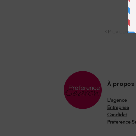
< Previous N
À propos
L'agence
Entreprise
Candidat
Preference S