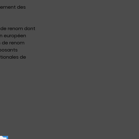
agement des
s de renom dont
on européen
s de renom
xposants
ationales de