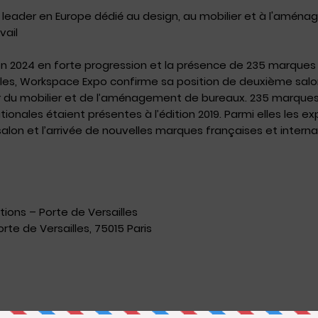
l leader en Europe dédié au design, au mobilier et à l'amén
vail
on 2024 en forte progression et la présence de 235 marque
ales, Workspace Expo confirme sa position de deuxième sal
r du mobilier et de l’aménagement de bureaux. 235 marque
tionales étaient présentes à l’édition 2019. Parmi elles les e
salon et l’arrivée de nouvelles marques françaises et intern
tions – Porte de Versailles
orte de Versailles, 75015 Paris